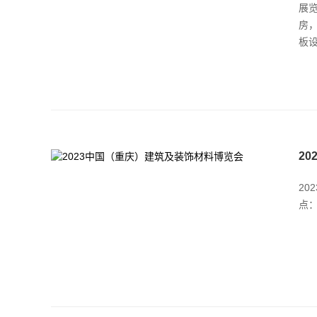
展览
房
板
2
20
点：