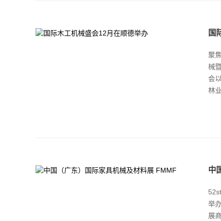
国
聚
械
会以
林
中
52
举办
展商