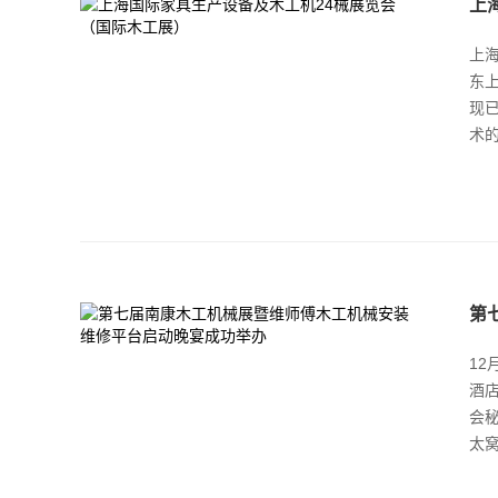
上
上海
东
现
术的
第
1
酒
会
太