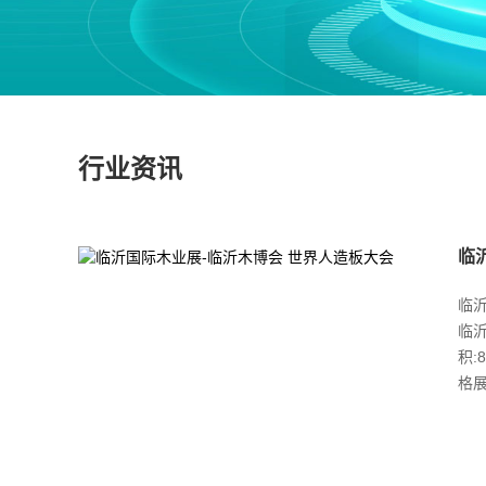
行业资讯
临
临沂
临
积:
格展