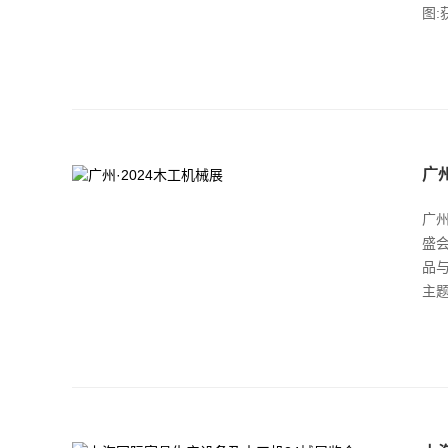
图:
广州
广州
盛
品
主