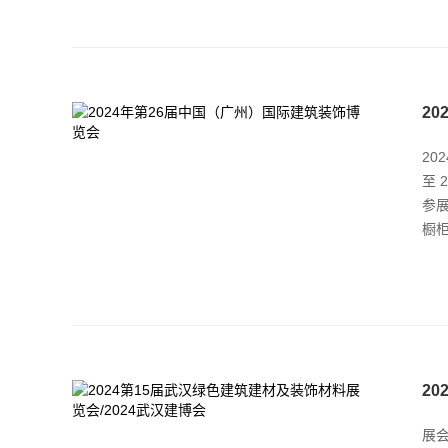
2
20
至 
参
橱
2
展会