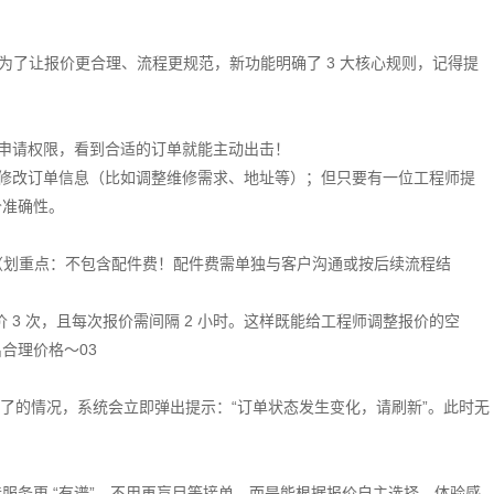
为了让报价更合理、流程更规范，新功能明确了 3 大核心规则，记得提
外申请权限，看到合适的订单就能主动出击！
由修改订单信息（比如调整维修需求、地址等）；但只要有一位工程师提
价准确性。
程费（划重点：不包含配件费！配件费需单独与客户沟通或按后续流程结
价 3 次，且每次报价需间隔 2 小时。这样既能给工程师调整报价的空
合理价格～03
的情况，系统会立即弹出提示：“订单状态发生变化，请刷新”。此时无
服务更 “有谱”，不用再盲目等接单，而是能根据报价自主选择，体验感