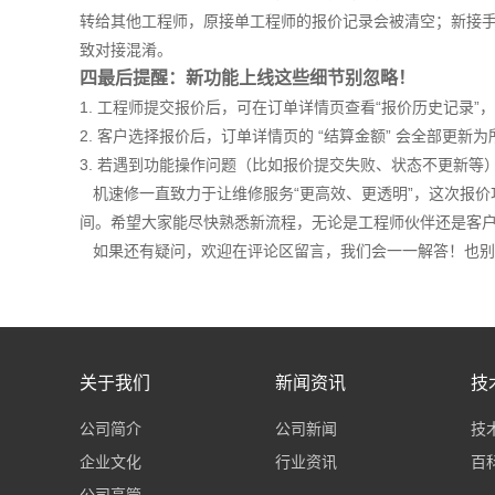
转给其他工程师，原接单工程师的报价记录会被清空；新接
致对接混淆。
四最后提醒：新功能上线这些细节别忽略！
1. 工程师提交报价后，可在订单详情页查看“报价历史记录
2. 客户选择报价后，订单详情页的 “结算金额” 会全部更
3. 若遇到功能操作问题（比如报价提交失败、状态不更新
机速修一直致力于让维修服务“更高效、更透明”，这次报价
间。希望大家能尽快熟悉新流程，无论是工程师伙伴还是客
如果还有疑问，欢迎在评论区留言，我们会一一解答！也别
关于我们
新闻资讯
技
公司简介
公司新闻
技
企业文化
行业资讯
百