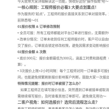
今天就带大家详细解读这一功能，快收好这份“操作指南”吧～
一核心规则：工程师报价必看3 大要点划重点！
作为服务的“起点”，工程师的报价直接关系到订单对接效率。
前熟悉哦～01
01报价权限 & 订单修改限制
• 全员可报：所有工程师都能对平台订单进行报价，无需额
• 改单分情况：订单未收到任何工程师报价时，客户可以自
交了报价，订单就会锁定修改权限，避免因需求变动影响报
02报价金额 & 次数
• 底价300元：报价金额最低为300元，涵盖工时费和路
算）。
• 3次报价上限+2小时间隔：每个工程师对同一订单最多可报
间，也能避免频繁刷新报价影响客户判断，鼓励大家一次报出
特殊情况提醒：报价时订单被接了怎么办？
如果工程师正在填写报价信息，突然遇到订单被接单或取消了
需继续填写报价，及时查看其他订单即可，避免做无用功～
二客户视角：如何选报价？选完后流程怎么走？
看完工程师的规则，再来看看客户怎么操作。新功能让客户选