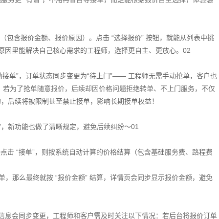
包含报价金额、报价原因）。点击 “选择报价” 按钮，就能从列表中挑
价原因里能解决自己核心需求的工程师，选择更自主、更放心。02
接单”，订单状态同步变更为“待上门”—— 工程师无需手动抢单，客户也
 若为了抢单随意报价，后续却因价格问题拒绝转单、不上门服务，不仅
的，后续将被限制甚至禁止接单，影响长期接单权益！
理”，新功能也做了清晰规定，避免后续纠纷～01
直接点击 “接单”，则按系统自动计算的价格结算（包含基础服务费、路程费
单，那么最终就按 “报价金额” 结算，详情页会同步显示报价金额，避免
信息会同步变更，工程师和客户需及时关注以下情况：若后台将报价订单