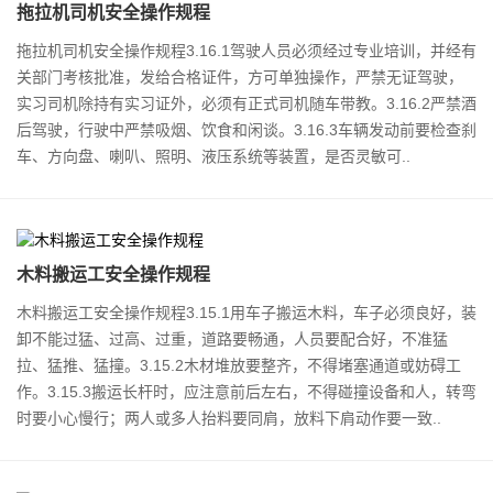
​拖拉机司机安全操作规程
拖拉机司机安全操作规程3.16.1驾驶人员必须经过专业培训，并经有
关部门考核批准，发给合格证件，方可单独操作，严禁无证驾驶，
实习司机除持有实习证外，必须有正式司机随车带教。3.16.2严禁酒
后驾驶，行驶中严禁吸烟、饮食和闲谈。3.16.3车辆发动前要检查刹
车、方向盘、喇叭、照明、液压系统等装置，是否灵敏可..
​木料搬运工安全操作规程
木料搬运工安全操作规程3.15.1用车子搬运木料，车子必须良好，装
卸不能过猛、过高、过重，道路要畅通，人员要配合好，不准猛
拉、猛推、猛撞。3.15.2木材堆放要整齐，不得堵塞通道或妨碍工
作。3.15.3搬运长杆时，应注意前后左右，不得碰撞设备和人，转弯
时要小心慢行；两人或多人抬料要同肩，放料下肩动作要一致..