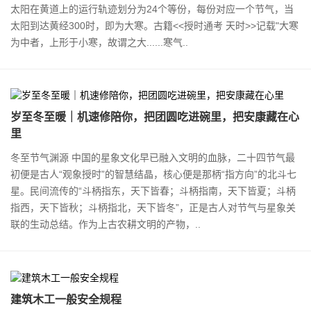
太阳在黄道上的运行轨迹划分为24个等份，每份对应一个节气，当
太阳到达黄经300时，即为大寒。古籍<<授时通考 天时>>记载"大寒
为中者，上形于小寒，故谓之大......寒气..
岁至冬至暖｜机速修陪你，把团圆吃进碗里，把安康藏在心
里
冬至节气渊源 中国的星象文化早已融入文明的血脉，二十四节气最
初便是古人“观象授时”的智慧结晶，核心便是那柄“指方向”的北斗七
星。民间流传的“斗柄指东，天下皆春；斗柄指南，天下皆夏；斗柄
指西，天下皆秋；斗柄指北，天下皆冬”，正是古人对节气与星象关
联的生动总结。作为上古农耕文明的产物，..
建筑木工一般安全规程